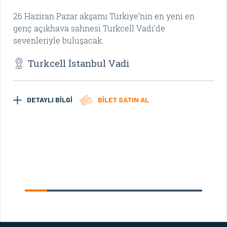
26 Haziran Pazar akşamı Türkiye’nin en yeni en
Du
genç açıkhava sahnesi Turkcell Vadi’de
Pa
sevenleriyle buluşacak.
hay
Turkcell İstanbul Vadi
DETAYLI BİLGİ
BİLET SATIN AL