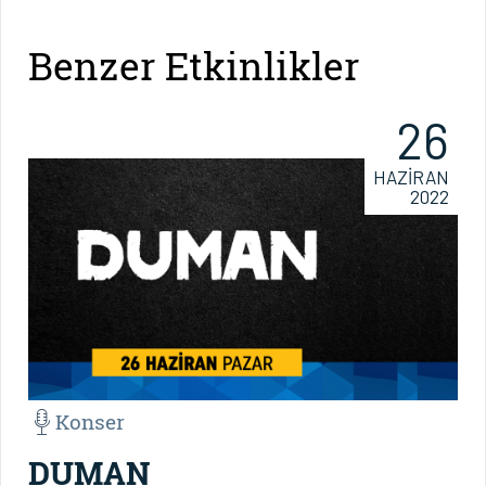
Benzer Etkinlikler
26
HAZİRAN
2022
Konser
DUMAN
D