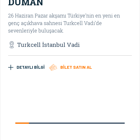
DUMAN
D
26 Haziran Pazar akşamı Türkiye’nin en yeni en
Du
genç açıkhava sahnesi Turkcell Vadi’de
Pa
sevenleriyle buluşacak.
hay
Turkcell İstanbul Vadi
DETAYLI BİLGİ
BİLET SATIN AL