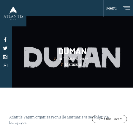
Menü
DUMAN
10 TEMMUZ 2022
Marmaris
Atlantis Yapım organizasyonu ile Marmaris'te sevenleriyle
Tüm Etkinlikler
buluşuyor.