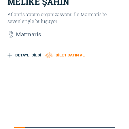
MELİKE ŞAHİN
M
Atlantis Yapım organizasyonu ile Marmaris'te
Mel
sevenleriyle buluşuyor.
20
Ya
Marmaris
Ha
sev
DETAYLI BİLGİ
BİLET SATIN AL