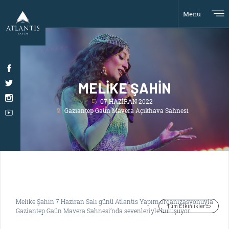
Menü
MELİKE ŞAHİN
07 HAZİRAN 2022
Gaziantep Gaün Mavera Açıkhava Sahnesi
Melike Şahin 7 Haziran Salı günü Atlantis Yapım organizasyonuyla
Tüm Etkinlikler
Gaziantep Gaün Mavera Sahnesi’nda sevenleriyle buluşuyor.