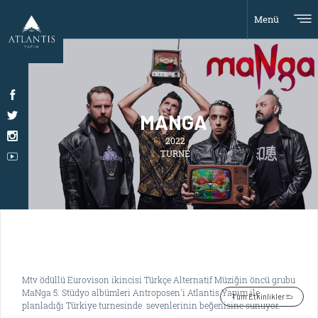
Menü
MANGA
2022
TURNE
Mtv ödüllü Eurovison ikincisi Türkçe Alternatif Müziğin öncü grubu
MaNga 5. Stüdyo albümleri Antroposen'i Atlantis Yapım ile
Tüm Etkinlikler
planladığı Türkiye turnesinde sevenlerinin beğenisine sunuyor.