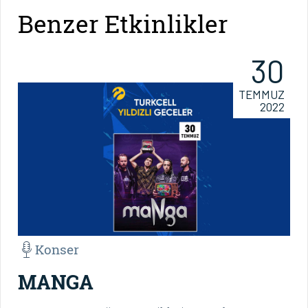
Benzer Etkinlikler
30
TEMMUZ
2022
Konser
MANGA
M