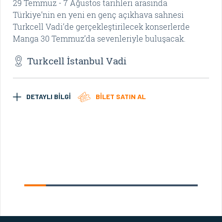
29 Temmuz - 7 Ağustos tarihleri arasında
At
Türkiye’nin en yeni en genç açıkhava sahnesi
sev
Turkcell Vadi’de gerçekleştirilecek konserlerde
Manga 30 Temmuz’da sevenleriyle buluşacak.
Turkcell İstanbul Vadi
DETAYLI BİLGİ
BİLET SATIN AL