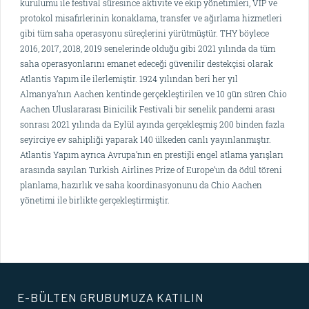
kurulumu ile festival süresince aktivite ve ekip yönetimleri, VIP ve
protokol misafirlerinin konaklama, transfer ve ağırlama hizmetleri
gibi tüm saha operasyonu süreçlerini yürütmüştür. THY böylece
2016, 2017, 2018, 2019 senelerinde olduğu gibi 2021 yılında da tüm
saha operasyonlarını emanet edeceği güvenilir destekçisi olarak
Atlantis Yapım ile ilerlemiştir. 1924 yılından beri her yıl
Almanya’nın Aachen kentinde gerçekleştirilen ve 10 gün süren Chio
Aachen Uluslararası Binicilik Festivali bir senelik pandemi arası
sonrası 2021 yılında da Eylül ayında gerçekleşmiş 200 binden fazla
seyirciye ev sahipliği yaparak 140 ülkeden canlı yayınlanmıştır.
Atlantis Yapım ayrıca Avrupa’nın en prestijli engel atlama yarışları
arasında sayılan Turkish Airlines Prize of Europe’un da ödül töreni
planlama, hazırlık ve saha koordinasyonunu da Chio Aachen
yönetimi ile birlikte gerçekleştirmiştir.
E-BÜLTEN GRUBUMUZA KATILIN