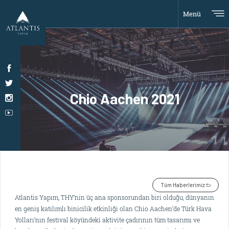
Menü
Chio Aachen 2021
Tüm Haberlerimiz
Atlantis Yapım, THY’nin üç ana sponsorundan biri olduğu, dünyanın
en geniş katılımlı binicilik etkinliği olan Chio Aachen’de Türk Hava
Yolları’nın festival köyündeki aktivite çadırının tüm tasarımı ve